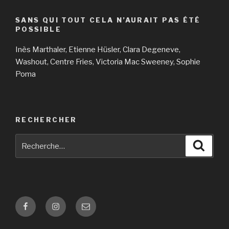
SANS QUI TOUT CELA N’AURAIT PAS ÉTÉ
POSSIBLE
Inès Marthaler, Etienne Hüsler, Clara Degeneve,
Washout, Centre Fries, Victoria Mac Sweeney, Sophie
Poma
RECHERCHER
Recherche
Reche
pour
:
Facebook
Instagram
E-
mail