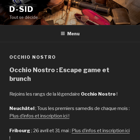
Aller
D-SID
au
Tout se décide
contenu
principal
Menu
OCCHIO NOSTRO
Occhio Nostro : Escape game et
brunch
Rejoins les rangs de la légendaire
Occhio Nostro
!
Neuchâtel
; Tous les premiers samedis de chaque mois :
Plus d’infos et inscription ici !
Fribourg
; 26 avril et 31 mai :
Plus d’infos et inscription ici
!