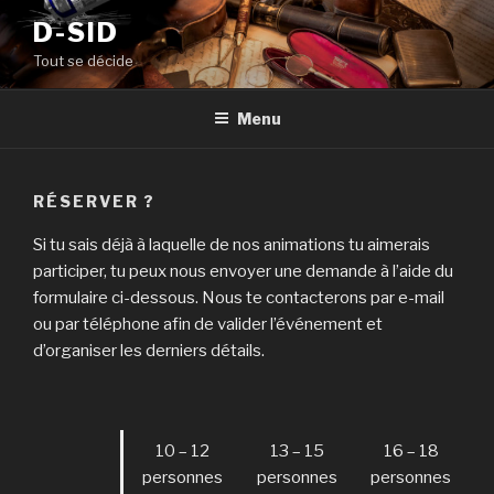
Aller
D-SID
au
Tout se décide
contenu
principal
Menu
RÉSERVER ?
Si tu sais déjà à laquelle de nos animations tu aimerais
participer, tu peux nous envoyer une demande à l’aide du
formulaire ci-dessous. Nous te contacterons par e-mail
ou par téléphone afin de valider l’événement et
d’organiser les derniers détails.
10 – 12
13 – 15
16 – 18
personnes
personnes
personnes